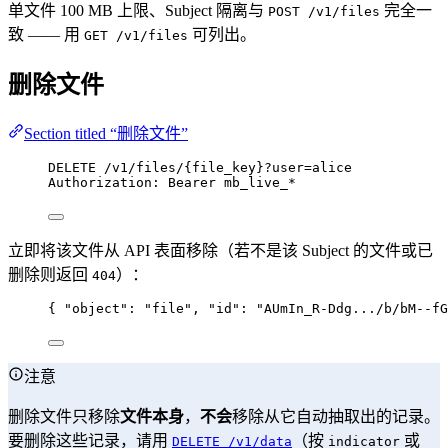
单文件 100 MB 上限、Subject 隔离与
完全一
POST /v1/files
致 —— 用
可列出。
GET /v1/files
删除文件
Section titled “删除文件”
DELETE
 /v1/files/{file_key}?user=alice
Authorization
:
Bearer mb_live_*
立即将该文件从 API 表面移除（若不是该 Subject 的文件或已
删除则返回
）：
404
{ 
"object"
: 
"
file
"
, 
"id"
: 
"
AUmIn_R-Ddg.../b/bM--fG
注意
删除文件只移除
文件本身
，
不会
移除从它自动抽取出的记录。
要删除这些记录，请用
（按
或
DELETE /v1/data
indicator