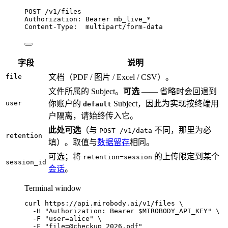
POST
 /v1/files
Authorization
:
Bearer mb_live_*
Content-Type
:
multipart/form-data
字段
说明
file
文档（PDF / 图片 / Excel / CSV）。
文件所属的 Subject。
可选
—— 省略时会回退到
user
你账户的
Subject，因此为实现按终端用
default
户隔离，请始终传入它。
此处可选
（与
不同，那里为必
POST /v1/data
retention
填）。取值与
数据留存
相同。
可选；将
的上传限定到某个
retention=session
session_id
会话
。
Terminal window
curl
https://api.mirobody.ai/v1/files
\
-H
"
Authorization: Bearer 
$MIROBODY_API_KEY
"
\
-F
"
user=alice
"
\
-F
"
file=@checkup_2026.pdf
"