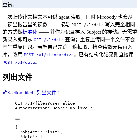
重试。
一次上传让文档文本可供 agent 读取，同时 Mirobody 也会从
中读出报告里的读数 —— 按与
写入完全相同
POST /v1/data
的方式做
标准化
—— 并作为记录存入 Subject 的存储。无需重
新录入即可从
查询；重复上传同一个文件不会
GET /v1/data
产生重复记录。若想自己先跑一遍抽取、检查读数无误再入
库，改用
。已有结构化记录则直接用
POST /v1/standardize
。
POST /v1/data
列出文件
Section titled “列出文件”
GET
 /v1/files?user=alice
Authorization
:
Bearer mb_live_*
{
"object"
: 
"
list
"
,
"data"
: [