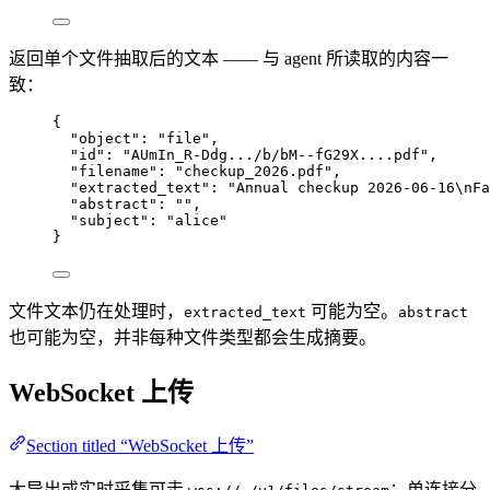
返回单个文件抽取后的文本 —— 与 agent 所读取的内容一
致：
{
"object"
: 
"
file
"
,
"id"
: 
"
AUmIn_R-Ddg.../b/bM--fG29X....pdf
"
,
"filename"
: 
"
checkup_2026.pdf
"
,
"extracted_text"
: 
"
Annual checkup 2026-06-16
\n
Fa
"abstract"
: 
""
,
"subject"
: 
"
alice
"
}
文件文本仍在处理时，
可能为空。
extracted_text
abstract
也可能为空，并非每种文件类型都会生成摘要。
WebSocket 上传
Section titled “WebSocket 上传”
大导出或实时采集可走
：单连接分