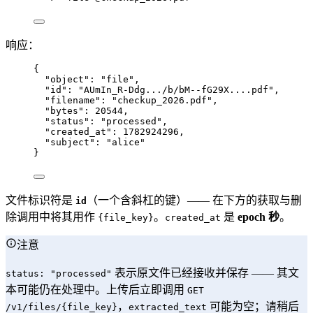
响应：
{
"object"
: 
"
file
"
,
"id"
: 
"
AUmIn_R-Ddg.../b/bM--fG29X....pdf
"
,
"filename"
: 
"
checkup_2026.pdf
"
,
"bytes"
: 
20544
,
"status"
: 
"
processed
"
,
"created_at"
: 
1782924296
,
"subject"
: 
"
alice
"
}
文件标识符是
（一个含斜杠的键）—— 在下方的获取与删
id
除调用中将其用作
。
是
epoch 秒
。
{file_key}
created_at
注意
表示原文件已经接收并保存 —— 其文
status: "processed"
本可能仍在处理中。上传后立即调用
GET
，
可能为空；请稍后
/v1/files/{file_key}
extracted_text