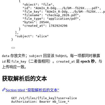
{
"object"
: 
"
file
"
,
"id"
: 
"
AUmIn_R-Ddg.../b/bM--fG29X....pdf
"
,
"file_key"
: 
"
AUmIn_R-Ddg.../b/bM--fG29X....p
"filename"
: 
"
checkup_2026.pdf
"
,
"file_type"
: 
"
application/pdf
"
,
"bytes"
: 
20544
,
"created_at"
: 
1782924296
}
],
"subject"
: 
"
alice
"
}
存放文件；
回显该 Subject。每一项都同时暴露
data
subject
和
（二者值相同）。
是
epoch 秒
，与
id
file_key
created_at
上传响应一致。
获取解析后的文本
Section titled “获取解析后的文本”
GET
 /v1/files/{file_key}?user=alice
Authorization
:
Bearer mb_live_*