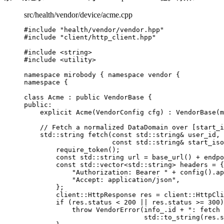
src/health/vendor/device/acme.cpp
#include
"
health/vendor/vendor.hpp
"
#include
"
client/http_client.hpp
"
#include
<
string
>
#include
<
utility
>
namespace
 mirobody { 
namespace
 vendor {
namespace
 {
class
 Acme : 
public
 VendorBase {
public:
explicit
Acme
(VendorConfig 
cfg
) : 
VendorBase
(
m
// Fetch a normalized DataDomain over [start_i
std::string 
fetch
(
const
 std::string
&
user_id
, 
const
 std::string
&
start_iso
require_token
();
const
 std::string url 
=
base_url
() 
+
endpo
const
 std::vector
<
std::string
>
 headers 
=
 {
"
Authorization: Bearer 
"
+
config
().
ap
"
Accept: application/json
"
,
};
client::HttpResponse res 
=
 client::
HttpCli
if
 (
res
.
status
<
200
||
res
.
status
>=
300
)
throw
VendorError
(
info_
.
id
+
"
: fetch 
std::
to_string
(
res
.
s