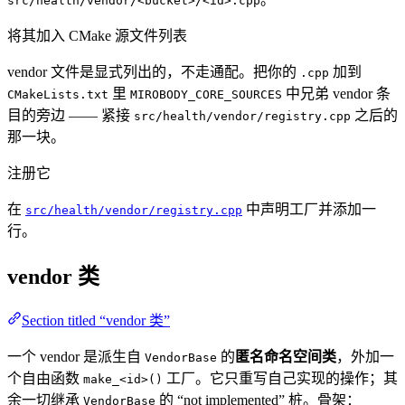
src/health/vendor/<bucket>/<id>.cpp
将其加入 CMake 源文件列表
vendor 文件是显式列出的，不走通配。把你的
加到
.cpp
里
中兄弟 vendor 条
CMakeLists.txt
MIROBODY_CORE_SOURCES
目的旁边 —— 紧接
之后的
src/health/vendor/registry.cpp
那一块。
注册它
在
中声明工厂并添加一
src/health/vendor/registry.cpp
行。
vendor 类
Section titled “vendor 类”
一个 vendor 是派生自
的
匿名命名空间类
，外加一
VendorBase
个自由函数
工厂。它只重写自己实现的操作；其
make_<id>()
余一切继承
的 “not implemented” 桩。骨架：
VendorBase