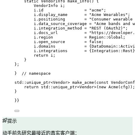
static
 VendorInfo 
make_info
() {
VendorInfo i;
i
.
id
=
"
acme
"
;
i
.
display_name
=
"
Acme Wearables
"
;
i
.
positioning
=
"
Consumer wearable 
i
.
data_source_coverage
=
"
Acme bands and w
i
.
integration_method
=
"
REST (OAuth2)
"
;
i
.
docs_url
=
"
https://developer.
i
.
region
=
 Region::Global;
i
.
open_source
=
false
;
i
.
domains
=
 {DataDomain::Activi
i
.
integrations
=
 {Integration::Rest}
return
 i;
}
};
}
  // namespace
std::unique_ptr<Vendor> 
make_acme
(
const
 VendorConf
return
 std::
unique_ptr
<Vendor>(
new
Acme
(cfg));
}
}}
提示
动手前先研究最接近的真实客户端：