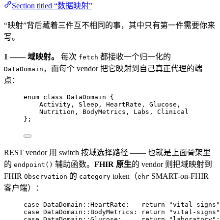
Section titled “数据映射”
“映射”背后藏着三件互不相同的事，其中只有第一件需要你来
写。
1 —— 域映射。
每次
都接收一个归一化的
fetch
，而每个 vendor 把它映射到自己真正代理的端
DataDomain
点：
enum
class
 DataDomain {
Activity
, 
Sleep
, 
HeartRate
, 
Glucose
,
Nutrition
, 
BodyMetrics
, 
Labs
, 
Clinical
};
REST vendor 用 switch 按域选择路径 —— 也就是上面骨架里
的
辅助函数。
FHIR 原生
的 vendor 则把域映射到
endpoint()
FHIR
的
token（
SMART-on-FHIR
Observation
category
ehr
客户端）：
case
 DataDomain::HeartRate:   
return
"
vital-signs
"
case
 DataDomain::BodyMetrics: 
return
"
vital-signs
"
case
 DataDomain::Glucose:     
return
"
laboratory
"
;