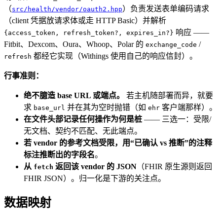
（
）负责发送表单编码请求
src/health/vendor/oauth2.hpp
（client 凭据放请求体或走 HTTP Basic）并解析
响应 ——
{access_token, refresh_token?, expires_in?}
Fitbit、Dexcom、Oura、Whoop、Polar 的
/
exchange_code
都经它实现（Withings 使用自己的响应信封）。
refresh
行事准则：
绝不臆造 base URL 或端点。
若主机随部署而异，就要
求
并在其为空时抛错（如
客户端那样）。
base_url
ehr
在文件头部记录任何操作为何是桩
—— 三选一：受限/
无文档、契约不匹配、无此端点。
若 vendor 的参考文档受限，用“已确认 vs 推断”的注释
标注推断出的字段名
。
从
返回该 vendor 的 JSON
（FHIR 原生源则返回
fetch
FHIR JSON）。归一化是下游的关注点。
数据映射