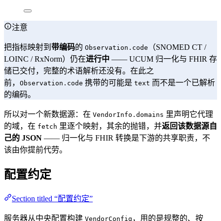
注意
把指标映射到
带编码
的
（SNOMED CT /
Observation.code
LOINC / RxNorm）仍在
进行中
—— UCUM 归一化与 FHIR 存
储已交付，完整的术语解析还没有。在此之
前，
携带的可能是
而不是一个已解析
Observation.code
text
的编码。
所以对一个新数据源：在
里声明它代理
VendorInfo.domains
的域，在
里逐个映射，其余的抛错，并
返回该数据源自
fetch
己的 JSON
—— 归一化与 FHIR 转换是下游的共享职责，不
该由你提前代劳。
配置约定
Section titled “配置约定”
服务器从中央配置构建
，用的是规整的、按
VendorConfig