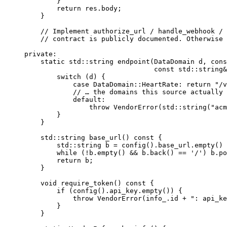
}
return
res
.
body
;
}
// Implement authorize_url / handle_webhook / 
// contract is publicly documented. Otherwise 
private:
static
 std::string 
endpoint
(DataDomain 
d
, 
cons
const
 std::string
&
switch
 (d) {
case
 DataDomain::HeartRate: 
return
"
/v
// … the domains this source actually 
default
:
throw
VendorError
(std::
string
(
"
acm
}
}
std::string 
base_url
() 
const
 {
std::string b 
=
config
().
base_url
.
empty
() 
while
 (
!
b
.
empty
() 
&&
b
.
back
() 
==
'
/
'
) 
b
.
po
return
 b;
}
void
require_token
() 
const
 {
if
 (
config
().
api_key
.
empty
()) {
throw
VendorError
(
info_
.
id
+
"
: api_ke
}
}