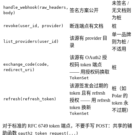
未签名 /
handle_webhook(raw_headers,
签名方案公开
无文档则
body)
为桩
revoke(user_id, provider)
断连端点有文档
桩
单一品牌
该源有 provider 目
list_providers(user_id)
则为桩 /
录
不适用
该源有 OAuth2 授
exchange_code(code,
权码 token 端点
桩
redirect_uri)
—— 用授权码换取
TokenSet
该源签发会过期的
桩（如
token 且有 refresh
Polar 的
refresh(refresh_token)
授权 —— 用 refresh
token 永
token 换新
不过期）
TokenSet
对于标准的 RFC 6749 token 端点，不要手写 POST：共享的辅
助函数
oauth2_token_request(...)