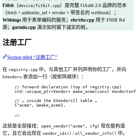
Fitbit
（
）是完整 OAuth 2.0 品牌的范本
device/fitbit.cpp
（fetch + authorize_url + revoke + 带签名的 webhook）；
Withings
用于表单编码的服务；
ehr/ehr.cpp
用于 FHIR R4
源；
garmin.cpp
演示如何留下诚实的桩。
注册工厂
Section titled “注册工厂”
在
中，与其他工厂并列声明你的工厂，并向
registry.cpp
表添加一行（按矩阵顺序）：
kVendors
// forward declaration (top of registry.cpp)
std::unique_ptr<Vendor> 
make_acme
(
const
 VendorConf
// … inside the kVendors[] table …
{
"
acme
"
, 
&
make_acme},
这就是全部接线：
现在能构造
open_vendor("acme", cfg)
它，且它会出现在
/
中。
vendor_ids()
all_vendor_info()