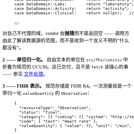
case
 DataDomain::Labs:        
return
"
laboratory
"
;
case
 DataDomain::Activity:    
return
"
activity
"
;
case
 DataDomain::Clinical:    
return
nullptr
;
   //
对自己不代理的域，vendor 会
抛错
而不是返回空 —— 调用方
由此了解该数据源的范围，而不是收到一个含义不明的”什么
都没有”。
2 —— 单位归一化。
自由文本的单位在
中
src/fhir/units/
折叠为规范的 UCUM。这已交付，且不是
该操心的事
fetch
—— 参见
文件处理
。
3 —— FHIR 表示。
规范存储是 FHIR R4。一次测量就是一个
带归一化
的
：
valueQuantity
Observation
{
"resourceType"
: 
"
Observation
"
,
"status"
: 
"
final
"
,
"category"
: [{ 
"coding"
: [{ 
"system"
: 
"
http://te
"code"
: { 
"text"
: 
"
Heart rate
"
 },
"valueQuantity"
: { 
"value"
: 
72
, 
"unit"
: 
"
/min
"
, 
}