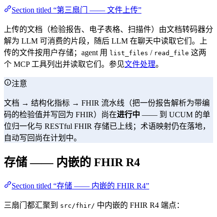
Section titled “第三扇门 —— 文件上传”
上传的文档（检验报告、电子表格、扫描件）由文档转码器分
解为 LLM 可消费的片段，随后 LLM 在聊天中读取它们。上
传的文件按用户存储；agent 用
/
这两
list_files
read_file
个 MCP 工具列出并读取它们。参见
文件处理
。
注意
文档 → 结构化指标 → FHIR 流水线（把一份报告解析为带编
码的检验值并写回为 FHIR）尚在
进行中
—— 到 UCUM 的单
位归一化与 RESTful FHIR 存储已上线；术语映射仍在落地，
自动写回尚在计划中。
存储 —— 内嵌的 FHIR R4
Section titled “存储 —— 内嵌的 FHIR R4”
三扇门都汇聚到
中内嵌的 FHIR R4 端点：
src/fhir/