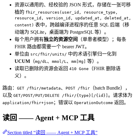
资源以通用的、经校验的 JSON 形式，存储在一张可移
植的
fhir_resources(user_id, resource_type,
resource_id, version_id, updated_at, deleted_at,
表中，跨越编译进程序的任意 SQL 后端（移
content)
动端为 SQLite，桌面端为 PostgreSQL 等）。
每个用户拥有
独立的资源空间
（单患者模型）；每条
FHIR 路由都需要一个 bearer JWT。
单位由
中的术语引擎归一化到
src/fhir/units/
UCUM
（
、
、
等）。
mg/dL
mmol/L
mm[Hg]
读取已删除的资源会返回
（FHIR 删除语
410 Gone
义）。
路由：
、
（batch Bundle），
GET /fhir/metadata
POST /fhir
以及
。请求体为
GET/POST/PUT/DELETE /fhir/{type}[/{id}]
；错误以
返回。
application/fhir+json
OperationOutcome
读回 —— Agent + MCP 工具
Section titled “读回 —— Agent + MCP 工具”