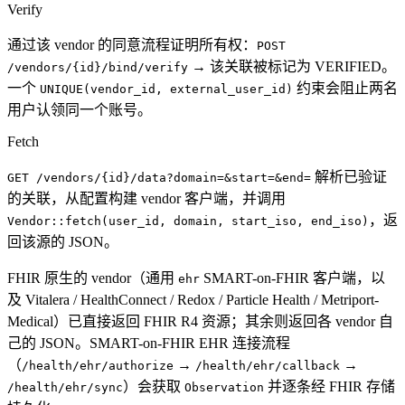
Verify
通过该 vendor 的同意流程证明所有权：
POST
→ 该关联被标记为 VERIFIED。
/vendors/{id}/bind/verify
一个
约束会阻止两名
UNIQUE(vendor_id, external_user_id)
用户认领同一个账号。
Fetch
解析已验证
GET /vendors/{id}/data?domain=&start=&end=
的关联，从配置构建 vendor 客户端，并调用
，返
Vendor::fetch(user_id, domain, start_iso, end_iso)
回该源的 JSON。
FHIR 原生的 vendor（通用
SMART-on-FHIR 客户端，以
ehr
及 Vitalera / HealthConnect / Redox / Particle Health / Metriport-
Medical）已直接返回 FHIR R4 资源；其余则返回各 vendor 自
己的 JSON。SMART-on-FHIR EHR 连接流程
（
→
→
/health/ehr/authorize
/health/ehr/callback
）会获取
并逐条经 FHIR 存储
/health/ehr/sync
Observation