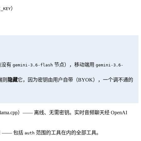
）
I_KEY
北美没有
节点），移动端用
gemini-3.6-flash
gemini-3.6-
端则
隐藏
它，因为密钥由用户自带（BYOK），一个调不通的
。
on 上用 llama.cpp）—— 离线、无需密钥。实时音频聊天经 OpenAI
 —— 包括
范围的工具在内的全部工具。
auth