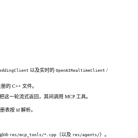
以及实时的
/
eddingClient
OpenAIRealtimeClient
册的 C++ 文件。
prompt，把这一轮流式返回，其间调用 MCP 工具。
通过注册表按 id 解析。
glob
（以及
）。
res/mcp_tools/*.cpp
res/agents/