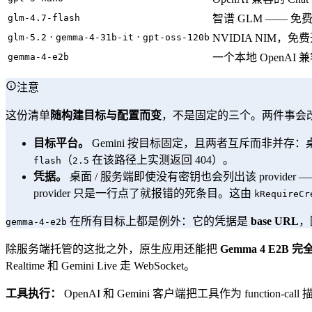
glm-4.7-flash
智谱 GLM —— 
·
·
glm-5.2
gemma-4-31b-it
gpt-oss-120b
NVIDIA NIM，
gemma-4-e2b
一个本地 OpenAI 兼容端
注意
这份清单
随构建目标与配置而变
，不是固定的三个。两件事会
目标平台。
Gemini 按目标固定，且两者互斥而非并存
（
在该路径上实测返回 404）。
flash
2.5
凭据。
桌面 / 服务端即使没有密钥也会列出该 provider
provider 只是一行点了就报错的死条目。这由
kRequireCr
在所有目标上都是例外：它的凭据是
base URL
，
gemma-4-e2b
除服务端托管的这批之外，原生应用还能把
Gemma 4 E2B
Realtime 和 Gemini Live 走 WebSocket。
工具执行：
OpenAI 和 Gemini 客户端把工具作为 functio