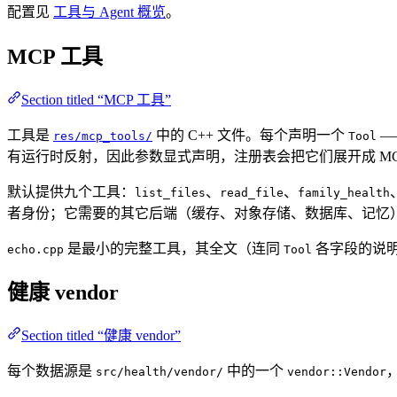
配置见
工具与 Agent 概览
。
MCP 工具
Section titled “MCP 工具”
工具是
中的 C++ 文件。每个声明一个
—
res/mcp_tools/
Tool
有运行时反射，因此参数显式声明，注册表会把它们展开成 MC
默认提供九个工具：
、
、
list_files
read_file
family_health
者身份；它需要的其它后端（缓存、对象存储、数据库、记忆
是最小的完整工具，其全文（连同
各字段的说
echo.cpp
Tool
健康 vendor
Section titled “健康 vendor”
每个数据源是
中的一个
，
src/health/vendor/
vendor::Vendor