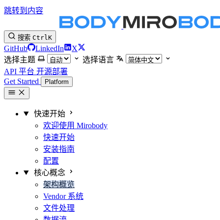
跳转到内容
搜索
Ctrl
K
GitHub
LinkedIn
X
选择主题
选择语言
API 平台
开源部署
Get Started
Platform
快速开始
欢迎使用 Mirobody
快速开始
安装指南
配置
核心概念
架构概览
Vendor 系统
文件处理
数据流