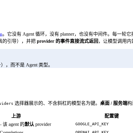
。它没有 Agent 循环，没有 planner，也没有中间件。每一轮
p
工具的引导），并把
provider 的事件直接流式返回
，让模型调用内置
），而不是 Agent 类型。
r
选择器展示的、不含斜杠的模型名为键。
桌面 / 服务端
构
viders
上游
配置键
— 该 agent 的
默认
provider
GOOGLE_API_KEY
ompletions
OPENAI_API_KEY