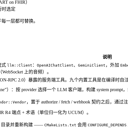
ART on FHIR）
行时选定
下每一层都可替换。
说明
个流式
：
、
，外加
llm::Client
OpenAIChatClient
GeminiClient
Emb
（WebSocket 上的音频）。
ON-RPC 2.0）暴露的服务端工具。九个内置工具是在编译时自注
seline”）：按 provider 选择一个 LLM 客户端，构建 system 
，置于 authorize / fetch / webhook 契约之后，
ndor::Vendor
FHIR R4 端点 + 术语（单位归一化为 UCUM）。
目录并重新构建 ——
会用
CMakeLists.txt
CONFIGURE_DEPENDS