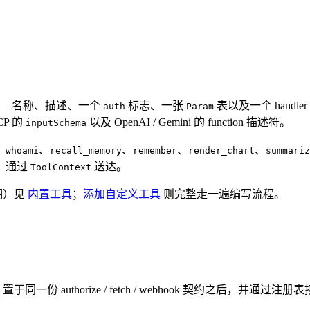
— 名称、描述、一个
标志、一张
表以及一个 handle
auth
Param
P 的
以及 OpenAI / Gemini 的 function 描述符。
inputSchema
、
、
、
、
、
whoami
recall_memory
remember
render_chart
summariz
）通过
送达。
ToolContext
明）见
内置工具
；
添加自定义工具
则完整走一遍编写流程。
置于同一份 authorize / fetch / webhook 契约之后，并通过注