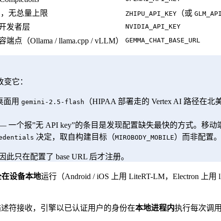
免费，无总量上限
（或
ZHIPU_API_KEY
GLM_AP
免费开发者层
NVIDIA_API_KEY
点（Ollama / llama.cpp / vLLM）
GEMMA_CHAT_BASE_URL
改变它：
：桌面用
（HIPAA 部署走的 Vertex AI 路径在
gemini-2.5-flash
 —— 一个报”无 API key”的条目是发现配置缺失最快的方式。移动
决定，取自构建目标（
）而非配置
edentials
MIROBODY_MOBILE
因此只在配置了 base URL 后才注册。
 完全在设备本地
运行（Android / iOS 上用 LiteRT-LM，Electr
n-call 描述符接收，引擎以已认证用户的身份在
本地进程内
执行每次调用