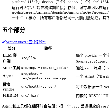
platform/（15 个）
device/（7 个）
phone/（1 个）
ehr/（SM
运行时
SQL 后端在构建期链接；存储、缓存与记忆在运
src/database/
src/cache/
src/storage/
src/memory/
src/jwt/
src/oauth/
一个 C++ 核心：所有客户端都经同一批前门抵达它，其
五个部分
Section titled “五个部分”
部分
路径
LLM 客
每个 provider 一
src/llm/
户端
GeminiLiveClient
+
MCP 工具
src/mcp/
res/mcp_tools/
通过
端点（JS
/mcp
+
src/chat/
Agent
一个 Agent（“Ba
res/agents/baseline.cpp
健康
src/health/vendor/
每个数据源一个
ve
vendor
FHIR R4
src/fhir/
内嵌的 RESTful 
Agent 和工具都在
编译时自注册
：把一个
丢进相应的
.cpp
res/