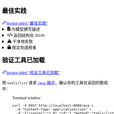
最佳实践
Section titled “最佳实践”
为模型撰写描述
返回结构化 JSON
干净地失败
限定到调用者
验证工具已加载
Section titled “验证工具已加载”
用
请求
端点
，确认你的工具在返回的数组
tools/list
/mcp
中：
Terminal window
curl
-X
POST
http://localhost:8080/mcp
\
-H
"
Content-Type: application/json
"
\
-d
'
{"jsonrpc":"2.0","id":1,"method":"tools/list