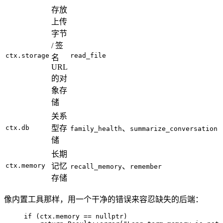
存放
上传
字节
/ 签
ctx.storage
read_file
名
URL
的对
象存
储
关系
ctx.db
型存
、
family_health
summarize_conversation
储
长期
ctx.memory
记忆
、
recall_memory
remember
存储
像内置工具那样，用一个干净的错误来容忍缺失的后端：
if
 (
ctx
.
memory
==
nullptr
)