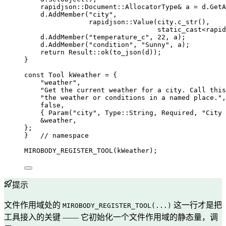
rapidjson::Document::AllocatorType
&
 a 
=
d
.
GetA
d
.
AddMember
(
"
city
"
,
rapidjson::
Value
(
city
.
c_str
(),
static_cast
<
rapid
d
.
AddMember
(
"
temperature_c
"
, 
22
, a);
d
.
AddMember
(
"
condition
"
, 
"
Sunny
"
, a);
return
 Result::
ok
(
to_json
(d));
}
const
 Tool kWeather 
=
 {
"
weather
"
,
"
Get the current weather for a city. Call this
"
the weather or conditions in a named place.
"
,
false
,
                                        
{ 
Param
(
"
city
"
, Type::String, Required, 
"
City 
&
weather,
};
}
   // namespace
MIROBODY_REGISTER_TOOL
(kWeather);
提示
文件作用域处的
这一行才是把
MIROBODY_REGISTER_TOOL(...)
工具接入的关键 —— 它初始化一个文件作用域的静态量，调