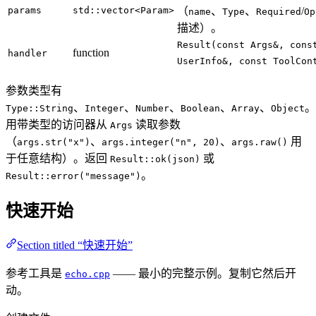
params
std::vector<Param>
（
、
、
/
name
Type
Required
Op
描述）。
Result(const Args&, cons
function
handler
UserInfo&, const ToolCon
参数类型有
、
、
、
、
、
。
Type::String
Integer
Number
Boolean
Array
Object
用带类型的访问器从
读取参数
Args
（
、
、
用
args.str("x")
args.integer("n", 20)
args.raw()
于任意结构）。返回
或
Result::ok(json)
。
Result::error("message")
快速开始
Section titled “快速开始”
参考工具是
—— 最小的完整示例。复制它然后开
echo.cpp
动。