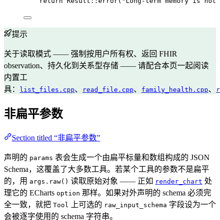
return
 Result::
error
(
"
Long-term memory is not 
提示
关于读取模式 —— 强制按用户所有权、返回 FHIR
observation、持久化到关系型存储 —— 请配合本页一起阅读
内置工
具：
、
、
、
list_files.cpp
read_file.cpp
family_health.cpp
r
非扁平参数
Section titled “非扁平参数”
声明的
表会生成一个由扁平标量和数组构成的 JSON
params
Schema，这覆盖了大多数工具。若某个工具的参数不是扁平
的，用
读取原始对象 —— 正如
处
args.raw()
render_chart
理它的 ECharts
那样。如果对外声明的 schema 必须完
option
全一致，就把
上可选的
字段设为一个
Tool
raw_input_schema
会被逐字使用的 schema 字符串。