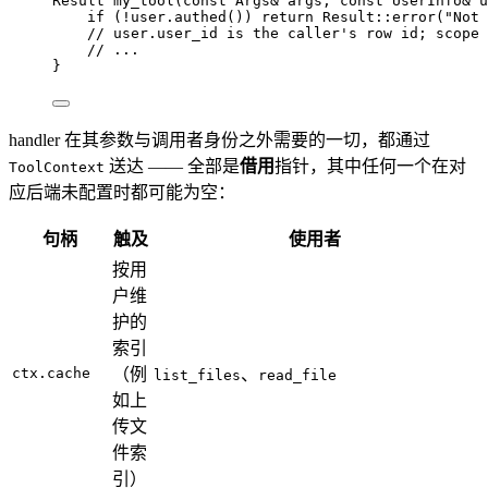
Result 
my_tool
(
const
 Args
&
args
, 
const
 UserInfo
&
u
if
 (
!
user
.
authed
()) 
return
 Result::
error
(
"
Not 
// user.user_id is the caller's row id; scope 
// ...
}
handler 在其参数与调用者身份之外需要的一切，都通过
送达 —— 全部是
借用
指针，其中任何一个在对
ToolContext
应后端未配置时都可能为空：
句柄
触及
使用者
按用
户维
护的
索引
ctx.cache
（例
、
list_files
read_file
如上
传文
件索
引）