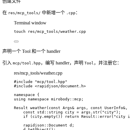
创建文件
在
中新增一个
：
res/mcp_tools/
.cpp
Terminal window
touch
res/mcp_tools/weather.cpp
声明一个 Tool 和一个 handler
引入
，编写 handler，声明
，并注册它：
mcp/tool.hpp
Tool
res/mcp_tools/weather.cpp
#include
"
mcp/tool.hpp
"
#include
<
rapidjson/document.h
>
namespace
 {
using
namespace
 mirobody::mcp;
Result 
weather
(
const
 Args
&
args
, 
const
 UserInfo
&
, 
const
 std::string city 
=
args
.
str
(
"
city
"
);
if
 (
city
.
empty
()) 
return
 Result::
error
(
"
city i
rapidjson::Document d;
d
.
SetObject
();