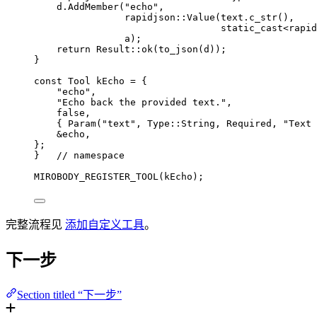
d
.
AddMember
(
"
echo
"
,
rapidjson::
Value
(
text
.
c_str
(),
static_cast
<
rapid
a);
return
 Result::
ok
(
to_json
(d));
}
const
 Tool kEcho 
=
 {
"
echo
"
,
"
Echo back the provided text.
"
,
false
,
                                        
{ 
Param
(
"
text
"
, Type::String, Required, 
"
Text 
&
echo,
};
}
   // namespace
MIROBODY_REGISTER_TOOL
(kEcho);
完整流程见
添加自定义工具
。
下一步
Section titled “下一步”