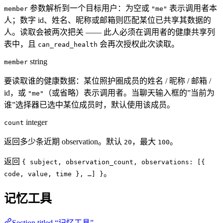
参数解析到一个目标用户：为空或
表示调用者本
member
"me"
人；数字 id、姓名、昵称或邮箱则匹配某位已共享其数据的
人。读取会被两次把关 —— 此人必须在调用者的健康共享列
表中，且
会再次授权此次读取。
can_read_health
string
member
要读取谁的健康数据：某位照护圈成员的姓名 / 昵称 / 邮箱 /
id，或
（或省略）表示调用者。当聊天输入框的”当前为
"me"
谁”选择器已选中某位成员时，默认使用该成员。
integer
count
返回多少条近期 observation。默认
，最大
。
20
100
返回
{ subject, observation_count, observations: [{
。
code, value, time }, …] }
记忆工具
Section titled “记忆工具”