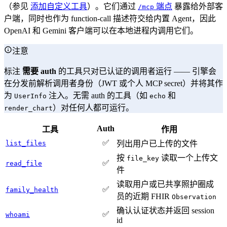
（参见
添加自定义工具
）。它们通过
端点
暴露给外部客
/mcp
户端，同时也作为 function-call 描述符交给内置 Agent，因此
OpenAI 和 Gemini 客户端可以在本地进程内调用它们。
注意
标注
需要 auth
的工具只对已认证的调用者运行 —— 引擎会
在分发前解析调用者身份（JWT 或个人 MCP secret）并将其作
为
注入。无需 auth 的工具（如
和
UserInfo
echo
）对任何人都可运行。
render_chart
Auth
工具
作用
✅
list_files
列出用户已上传的文件
按
读取一个上传文
file_key
✅
read_file
件
读取用户或已共享照护圈成
✅
family_health
员的近期 FHIR
Observation
确认认证状态并返回 session
✅
whoami
id