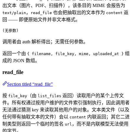
出文本（图片、PDF、扫描件），该条目的 MIME 会报告为
，
也会把抽取出的文本作为
返
text/plain
read_file
content
回 —— 即便原始文件并非文本格式。
(无参数)
调用者由 auth 解析得出；无需任何参数。
返回一个由
组
{ filename, file_key, mime, uploaded_at }
成的 JSON 数组。
read_file
Section titled “read_file”
按
（由
返回）读取用户的某个上传文
file_key
list_files
件。所有权通过按用户维护的文件索引强制执行，因此调用者
无法通过猜测 key 来读取其他用户的对象。文本类文件（以及
任何带有抽取文本的文件）会以
内联返回；其它二进
content
制类型则返回一个临时的签名
，而不是内联模型无法使用
url
的字节。