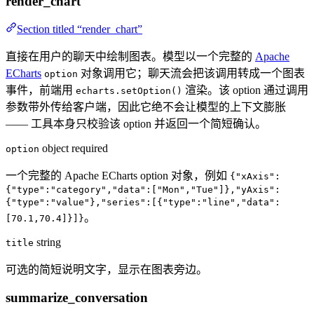
render_chart
Section titled “render_chart”
直接在用户的聊天中绘制图表。模型以一个完整的
Apache
ECharts
对象调用它；聊天流会把该调用转成一个图表
option
事件，前端用
渲染。该 option 通过调用
echarts.setOption()
参数带外传给客户端，因此它绝不会让模型的上下文膨胀
—— 工具本身只校验该 option 并返回一个简短确认。
object
required
option
一个完整的 Apache ECharts option 对象，例如
{"xAxis":
{"type":"category","data":["Mon","Tue"]},"yAxis":
{"type":"value"},"series":[{"type":"line","data":
。
[70.1,70.4]}]}
string
title
可选的简短说明文字，显示在图表旁边。
summarize_conversation