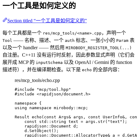
一个工具是如何定义的
Section titled “一个工具是如何定义的”
每个工具都是一个
，声明一个
res/mcp_tools/<name>.cpp
—— 名称、描述、一个
标志、一张小小的
表
Tool
auth
Param
以及一个 handler —— 然后用
MIROBODY_REGISTER_TOOL(...)
自注册。C++11 没有运行时反射，因此参数显式声明（它们会
展开成 MCP 的
以及 OpenAI / Gemini 的 function
inputSchema
描述符），并在编译期检查。以下是
的全部内容：
echo
res/mcp_tools/echo.cpp
#include
"
mcp/tool.hpp
"
#include
<
rapidjson/document.h
>
namespace
 {
using
namespace
 mirobody::mcp;
Result 
echo
(
const
 Args
&
args
, 
const
 UserInfo
&
, 
con
const
 std::string text 
=
args
.
str
(
"
text
"
);
rapidjson::Document d;
d
.
SetObject
();
rapidjson::Document::AllocatorType
&
 a 
=
d
.
GetA